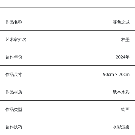
林墨擅长以水彩描绘都市氛围与建筑美感，常以欧洲古城街景、雨
影和黄昏意境为创作主题。作品强调空间层次与氛围感的结合，笔
意而不失细节，色彩流动中蕴含宁静与诗意，深受观众喜爱。
作品参数
作品名称
暮色
艺术家姓名
创作年份
20
作品尺寸
90cm × 