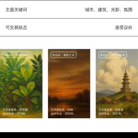
作品材质
纸本
作品类型
创作技巧
水彩
主题关键词
城市、建筑、光影、
可交易状态
接受
作品名：热带植物志
作品名：黄昏之后
作品名：浮云与石